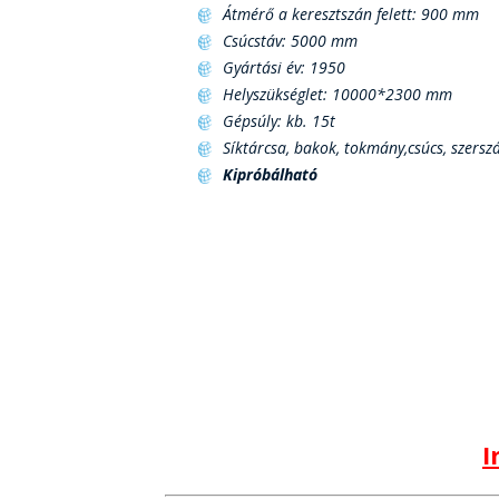
Átmérő a keresztszán felett: 900 mm
Csúcstáv: 5000 mm
Gyártási év: 1950
Helyszükséglet: 10000*2300 mm
Gépsúly: kb. 15t
Síktárcsa, bakok, tokmány,csúcs, szers
Kipróbálható
I