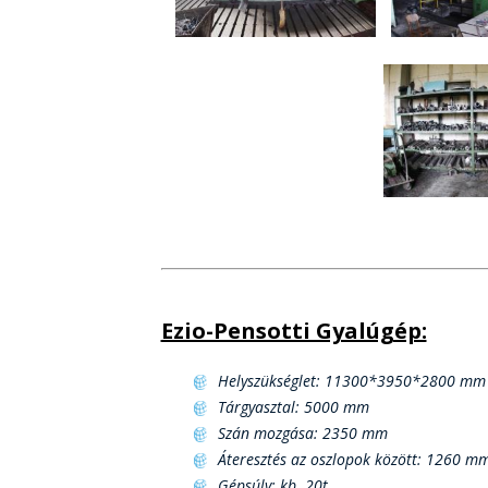
Ezio-Pensotti Gyalúgép:
Helyszükséglet: 11300*3950*2800 mm
Tárgyasztal: 5000 mm
Szán mozgása: 2350 mm
Áteresztés az oszlopok között: 1260 m
Gépsúly: kb. 20t