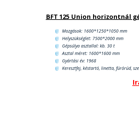
BFT 125 Union horizontnál g
Mozgások: 1600*1250*1050 mm
Helyszükséglet: 7500*2000 mm
Gépsúlya asztallal: kb. 30 t
Asztal méret: 1600*1600 mm
Gyártási év: 1968
Keresztfej, késtartó, linetta, fúrórúd, s
I