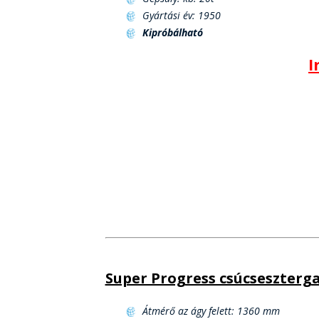
Gyártási év: 1950
Kipróbálható
I
Super Progress csúcseszterga
Átmérő az ágy felett: 1360 mm