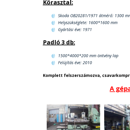
Körasztal:
Skoda OB20281/1971 átmérő: 1300 m
Helyszükséglete: 1600*1600 mm
Gyártási éve: 1971
Padló 3 db:
1500*4000*200 mm öntvény lap
Felújítás éve: 2010
Komplett felszerszámozva, csavarkompre
A gépa