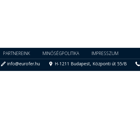
PARTNEREINK
MINŐSÉGPOLITIKA
IMPRESSZUM
info@eurofer.hu
H-1211 Budapest, Központi út 55/B