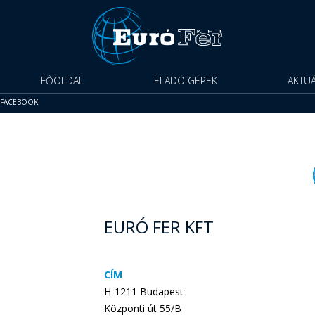
FŐOLDAL
ELADÓ GÉPEK
AKTUÁ
FACEBOOK
Ingatlanbérbeadás
Üzletviteli tanácsadás
Kreatív ipar
EURÓ FER KFT
CÍM
H-1211 Budapest
Központi út 55/B